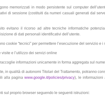
ngono memorizzati in modo persistente sul computer dell’uten
icativi di sessione (costituiti da numeri casuali generati dal ser
sito evitano il ricorso ad altre tecniche informatiche potenzi
zione di dati personali identificativi dell’utente.
ono cookie “tecnici” per permettere l’esecuzione del servizio e i 
site e l’utilizzo dei servizi online
ui raccoglie informazioni unicamente in forma aggregata sul numero
, in qualità di autonomi Titolari del Trattamento, potranno conse
ili alla pagina
www.google.it/policies/privacy
), le informazioni 
nti sul proprio browser seguendo le seguenti istruzioni: