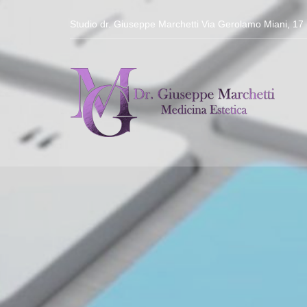
Salta al contenuto principale
Studio dr. Giuseppe Marchetti Via Gerolamo Miani, 