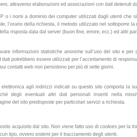
ero, attraverso elaborazioni ed associazioni con dati detenuti da t
i IP o i nomi a dominio dei computer utilizzati dagli utenti che si
e, l’orario della richiesta, il metodo utilizzato nel sottoporre la
della risposta data dal server (buon fine, errore, ecc.) ed altri pa
icavare informazioni statistiche anonime sull’uso del sito e per
ati potrebbero essere utilizzati per l’accertamento di responsabil
i sui contatti web non persistono per più di sette giorni.
ta elettronica agli indirizzi indicati su questo sito comporta la s
hé degli eventuali altri dati personali inseriti nella miss
ine del sito predisposte per particolari servizi a richiesta.
sito acquisito dal sito. Non viene fatto uso di cookies per la tr
cun tipo, ovvero sistemi per il tracciamento degli utenti.