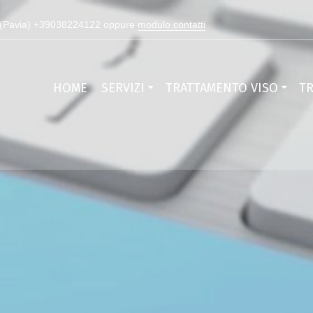
17 (Pavia) +39038224122 oppure
modulo contatti
HOME
SERVIZI
TRATTAMENTO VISO
T