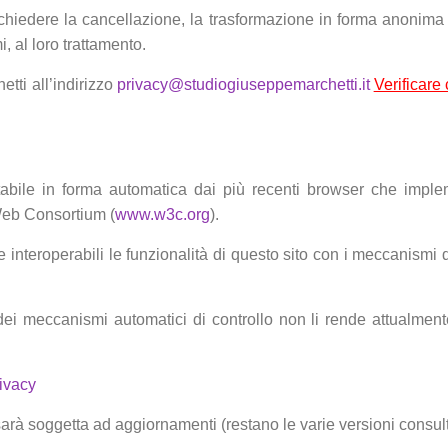
 chiedere la cancellazione, la trasformazione in forma anonima o 
, al loro trattamento.
etti all’indirizzo
privacy@studiogiuseppemarchetti.it
Verificare
tabile in forma automatica dai più recenti browser che impl
Web Consortium (
www.w3c.org
).
le interoperabili le funzionalità di questo sito con i meccanismi d
i meccanismi automatici di controllo non li rende attualmente e
rivacy
 sarà soggetta ad aggiornamenti (restano le varie versioni consul