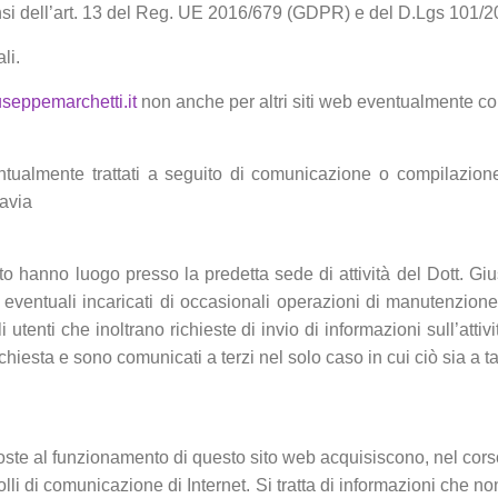
sensi dell’art. 13 del Reg. UE 2016/679 (GDPR) e del D.Lgs 101/
li.
seppemarchetti.it
non anche per altri siti web eventualmente cons
ventualmente trattati a seguito di comunicazione o compilazio
avia
sito hanno luogo presso la predetta sede di attività del Dott. G
da eventuali incaricati di occasionali operazioni di manutenzi
i utenti che inoltrano richieste di invio di informazioni sull’atti
ichiesta e sono comunicati a terzi nel solo caso in cui ciò sia a t
poste al funzionamento di questo sito web acquisiscono, nel corso
colli di comunicazione di Internet. Si tratta di informazioni che n